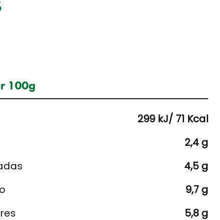
s
or 100g
299 kJ/ 71 Kcal
2,4 g
radas
4,5 g
o
9,7 g
ares
5,8 g